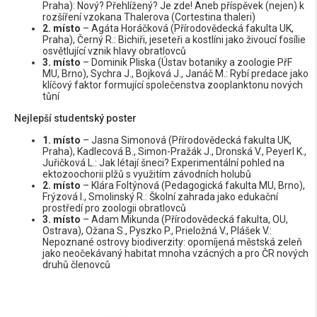
Praha): Nový? Přehlížený? Je zde! Aneb příspěvek (nejen) k
rozšíření vzokana Thalerova (Cortestina thaleri)
2. místo
– Agáta Horáčková (Přírodovědecká fakulta UK,
Praha), Černý R.: Bichiři, jeseteři a kostlíni jako živoucí fosílie
osvětlující vznik hlavy obratlovců
3. místo
– Dominik Pliska (Ústav botaniky a zoologie PřF
MU, Brno), Sychra J., Bojková J., Janáč M.: Rybí predace jako
klíčový faktor formující společenstva zooplanktonu nových
tůní
Nejlepší studentský poster
1. místo
– Jasna Simonová (Přírodovědecká fakulta UK,
Praha), Kadlecová B., Simon-Pražák J., Dronská V., Peyerl K.,
Juřičková L.: Jak létají šneci? Experimentální pohled na
ektozoochorii plžů s využitím závodních holubů
2. místo
– Klára Foltýnová (Pedagogická fakulta MU, Brno),
Frýzová I., Smolinský R.: Školní zahrada jako edukační
prostředí pro zoologii obratlovců
3. místo
– Adam Mikunda (Přírodovědecká fakulta, OU,
Ostrava), Ožana S., Pyszko P., Prieložná V., Plášek V.:
Nepoznané ostrovy biodiverzity: opomíjená městská zeleň
jako neočekávaný habitat mnoha vzácných a pro ČR nových
druhů členovců