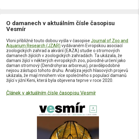
O damanech v aktuálním čísle časopisu
Vesmír
Vloni přibližně touto dobou vyšla v časopise
Journal of Zoo and
Aquarium Research (JZAR)
vydávaném Evropskou asociací
zoologických zahrad a akvárií (EAZA) studie o stromových
damanech žijících v zoologických zahradách. Ta ukázala, že
damani žijící v některých evropských zoo, původně určení jako
daman stromový (Dendrohyrax arboreus), pravděpodobně
nejsou zástupci tohoto druhu. Analýza jejich hlasových projevů
ukázala, že mají mnohem více společného s populací damanů
žijící v jižní Keni, která byla objevena teprve v roce 2020.
Článek v aktuálním čísle časopisu Vesmír