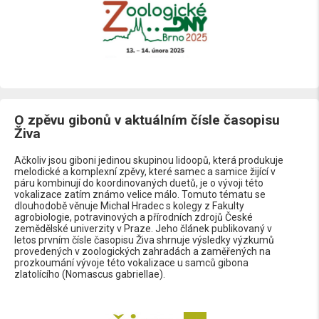
O zpěvu gibonů v aktuálním čísle časopisu
Živa
Ačkoliv jsou giboni jedinou skupinou lidoopů, která produkuje
melodické a komplexní zpěvy, které samec a samice žijící v
páru kombinují do koordinovaných duetů, je o vývoji této
vokalizace zatím známo velice málo. Tomuto tématu se
dlouhodobě věnuje Michal Hradec s kolegy z Fakulty
agrobiologie, potravinových a přírodních zdrojů České
zemědělské univerzity v Praze. Jeho článek publikovaný v
letos prvním čísle časopisu Živa shrnuje výsledky výzkumů
provedených v zoologických zahradách a zaměřených na
prozkoumání vývoje této vokalizace u samců gibona
zlatolícího (Nomascus gabriellae).