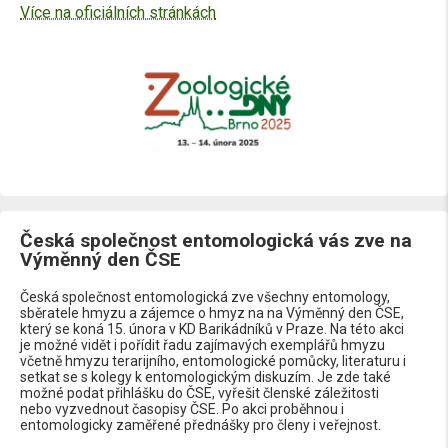
Více na oficiálních stránkách
Česká společnost entomologická vás zve na
Výměnný den ČSE
Česká společnost entomologická zve všechny entomology,
sběratele hmyzu a zájemce o hmyz na na Výměnný den ČSE,
který se koná 15. února v KD Barikádníků v Praze. Na této akci
je možné vidět i pořídit řadu zajímavých exemplářů hmyzu
včetně hmyzu terarijního, entomologické pomůcky, literaturu i
setkat se s kolegy k entomologickým diskuzím. Je zde také
možné podat přihlášku do ČSE, vyřešit členské záležitosti
nebo vyzvednout časopisy ČSE. Po akci proběhnou i
entomologicky zaměřené přednášky pro členy i veřejnost.