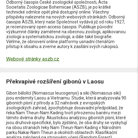
Odborný časopis České zoologické společnosti, Acta
Societatis Zoologicae Bohemicae (ASZB), je po krátké
technické odmlce opět plně dostupný online. Všechny
příspěvky naleznete na nových webových stránkách. Odborný
časopis ASZB, který naše Společnost vydává již od roku 1927,
je recenzovaný open access časopis. Publikuje původní
výzkumné články zaměřené na obecnou zoologii, aplikovanou
zoologii a systematickou zoologii, a dále také biografie.
Věříme, že obnovení online platformy usnadní čtenářům
přístup k obsahu a zveme autory k zasílání svých rukopisů.
Webové stránky aszb.cz
Překvapivé rozšíření gibonů v Laosu
Gibon bělolící (Nomascus leucogenys) a siki (Nomascus siki)
jsou endemity Laosu a Vietnamu. Studie, která analyzovala 90
giboních písní z přírody a 32 nahrávek z evropských
zoologických zahrad, zpochybňuje dosavadní předpoklad, že
řeka Nam Theun-Nam Kading tvoří přirozenou bariéru mezi
těmito dvěma druhy. Akustickou analýzou giboních písní, které
jsou druhově specifické, bylo zjištěno, že oba druhy se vyskytují
na obou stranách řeky Nam Theun-Nam Kading v Národním
parku Nakai-Nam Theun a okolních oblastech. Klasifikační
analýza založená na strojovém učení (Random Forest)