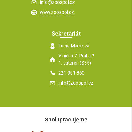
info@zoospol.cz
www.zoospol.cz
Sekretariát
Lucie Macková
Viničná 7, Praha 2
1. suterén (S35)
221 951 860
info@zoospol.cz
Spolupracujeme