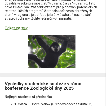
dosáhla vysoké přesnosti: 97 % u samců a 89 % u samic. Tato
nová zjištění mají zásadní význam pro plánování potenciálních
reintrodukčních programů či translokací těchto ohrožených
druhů v regionu a je potřeba je brát v úvahu při navrhování
strategií ochrany těchto jedinečných primátů.
Odkaz na studii
Výsledky studentské soutěže v rámci
konference Zoologické dny 2025
Nejlepší studentská přednáška
1. místo
– Ondřej Vaněk (Přírodovědecká fakulta UK,