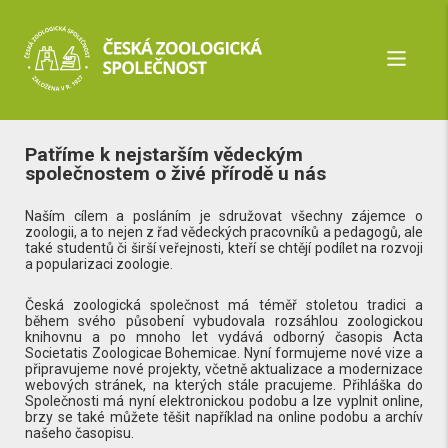
Patříme k nejstarším vědeckým
společnostem o živé přírodě u nás
Naším cílem a posláním je sdružovat všechny zájemce o
zoologii, a to nejen z řad vědeckých pracovníků a pedagogů, ale
také studentů či širší veřejnosti, kteří se chtějí podílet na rozvoji
a popularizaci zoologie.
Česká zoologická společnost má téměř stoletou tradici a
během svého působení vybudovala rozsáhlou zoologickou
knihovnu a po mnoho let vydává odborný časopis Acta
Societatis Zoologicae Bohemicae. Nyní formujeme nové vize a
připravujeme nové projekty, včetně aktualizace a modernizace
webových stránek, na kterých stále pracujeme. Přihláška do
Společnosti má nyní elektronickou podobu a lze vyplnit online,
brzy se také můžete těšit například na online podobu a archív
našeho časopisu.