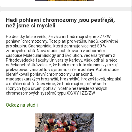
Hadí pohlavní chromozomy jsou pestřejší,
než jsme si mysleli
Po desítky let se věřilo, že všichni hadi mají stejné ZZ/ZW
pohlavní chromozomy. Toto platí pro většinu hadů, konkrétně
pro skupinu Caenophidia, která zahrnuje více než 80 %
známých druhů. Nová studie publikovaná v odborném
časopise Molecular Biology and Evolution, vedená týmem z
Přírodovědecké fakulty Univerzity Karlovy, však odhalila něco
nečekaného! Ukázalo se, že hadi mimo tuto skupinu vykazují
překvapivou variabilitu v systému určení pohlaví. Autoři studie
identifikovali pohlavní chromozomy u anakond,
madagaskarských hroznýšů, hroznýšků, hroznýšovců, slepáků
a dalších druhů. Dnes víme, že hadi mají nejméně sedm
různých typů určení pohlaví, včetně nezávisle vzniklých
chromosomových systémů typu XX/XY i ZZ/ZW.
Odkaz na studii